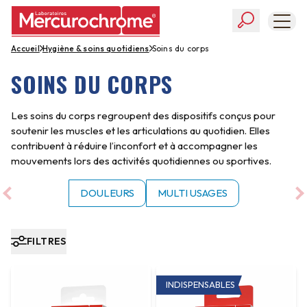
accueil
hygiène & soins quotidiens
soins du corps
SOINS DU CORPS
SOINS & PREMIERS SECOURS
Les soins du corps regroupent des dispositifs conçus pour
HYGIÈNE & SOINS QUOTIDIENS
soutenir les muscles et les articulations au quotidien. Elles
contribuent à réduire l’inconfort et à accompagner les
PIEDS & CONFORT
mouvements lors des activités quotidiennes ou sportives.
DOULEURS
MULTI USAGES
ACCESSOIRES & DIAGNOSTICS
LES INDISPENSABLES
FILTRES
CONSEILS
INDISPENSABLES