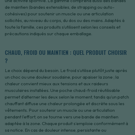
une activité sportive. La gamme comprend aussi des bandes
de maintien (bandes extensibles, de strapping ou auto-
cohésives) pour soutenir un muscle ou une articulation
sollicités, au niveau du corps, du dos ou des mains. Adaptés à
toute la famille, ces produits s’utilisent selon les conseils et
précautions indiqués sur chaque emballage.
CHAUD, FROID OU MAINTIEN : QUEL PRODUIT CHOISIR
?
Le choix dépend du besoin. Le froid s’utilise plutôt juste après
un choc ou une douleur soudaine, pour apaiser la zone ; la
chaleur convient mieux aux tensions et aux raideurs
musculaires installées. Une poche chaud-froid réutilisable
permet d’alterner les deux selon le moment, tandis qu’un patch
chauffant diffuse une chaleur prolongée et discrète sous les
vêtements. Pour soutenir un muscle ou une articulation
pendant l’effort, on se tourne vers une bande de maintien
adaptée à la zone. Chaque produit s’emploie conformément à
sa notice. En cas de douleur intense, persistante ou