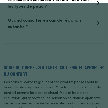
les types de peau ?
Quand consulter en cas de réaction
cutanée ?
SOINS DU CORPS : SOULAGER, SOUTENIR ET APPORTER
DU CONFORT
Les soins du corps regroupent des produits pensés pour le
bien-être du corps au quotidien. On y trouve des solutions de
confort comme les poches chaud-froid et les patchs
chauffants, qui apportent une sensation de chaleur apaisante
ou de fraîcheur en cas de tensions, de courbatures ou après